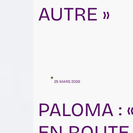
AUTRE »
✴︎
25 MARS 2026
PALOMA : 
EN ROUTE 