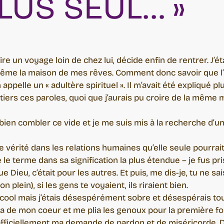
LUS SEUL… »
i faire un voyage loin de chez lui, décide enfin de rentrer. J
ême la maison de mes rêves. Comment donc savoir que l’E
ppelle un « adultère spirituel ». Il m’avait été expliqué pl
tiers ces paroles, quoi que j’aurais pu croire de la même ma
ait bien combler ce vide et je me suis mis à la recherche d
e vérité dans les relations humaines qu’elle seule pourrait
 le terme dans sa signification la plus étendue – je fus pri
ue Dieu, c’était pour les autres. Et puis, me dis-je, tu ne s
on plein), si les gens te voyaient, ils riraient bien.
alcool mais j’étais désespérément sobre et désespérais tou
ra de mon coeur et me plia les genoux pour la première foi
is officiellement ma demande de pardon et de miséricorde.