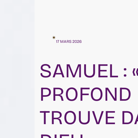
✴︎
17 MARS 2026
SAMUEL : «
PROFOND 
TROUVE D