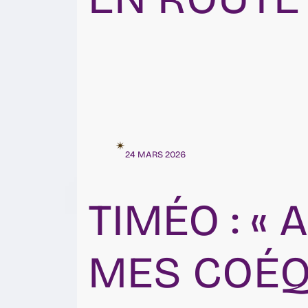
✴︎
24 MARS 2026
TIMÉO : « 
MES COÉQ