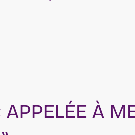
« APPELÉE À M
»