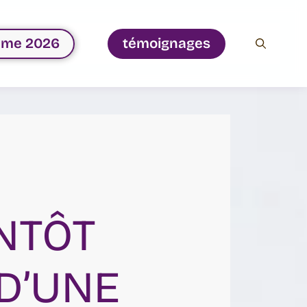
ême 2026
témoignages
ANTÔT
 D’UNE