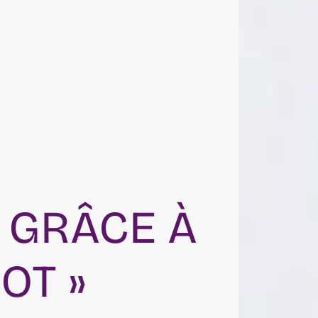
I GRÂCE À
OT »