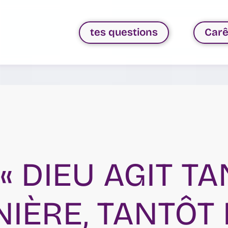
tes questions
Car
 « DIEU AGIT T
IÈRE, TANTÔT