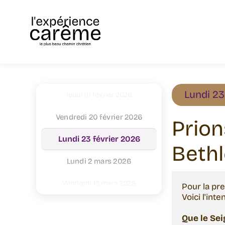
Aller
au
contenu
Mercredi 18 février 2026
Étiquettes
Lundi 23
Jeudi 19 février 2026
Vendredi 20 février 2026
Prion
Lundi 23 février 2026
Beth
Lundi 2 mars 2026
Vendredi 13 mars 2026
Pour la pr
Voici l'int
Lundi 16 mars 2026
Que le Sei