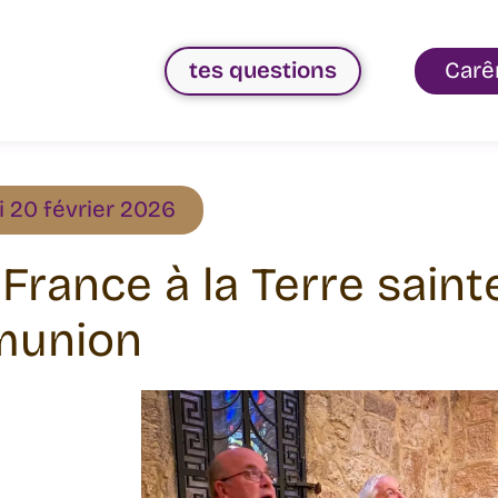
tes questions
Carê
 20 février 2026
 France à la Terre sain
union