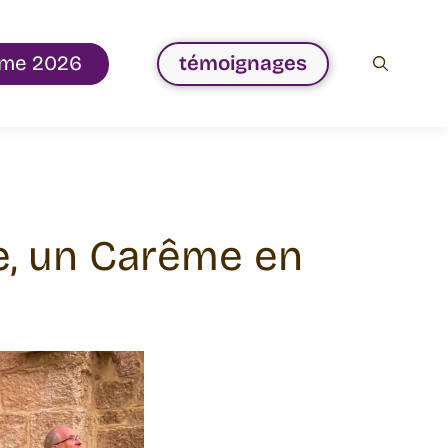
me 2026
témoignages
te, un Carême en