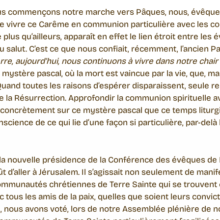
us commençons notre marche vers Pâques, nous, évêques 
de vivre ce Carême en communion particulière avec les c
 plus qu’ailleurs, apparaît en effet le lien étroit entre l
 du salut. C’est ce que nous confiait, récemment, l’ancien 
rre, aujourd’hui, nous continuons à vivre dans notre chai
 mystère pascal, où la mort est vaincue par la vie, que, 
Quand toutes les raisons d’espérer disparaissent, seule re
e la Résurrection. Approfondir la communion spirituelle a
 concrètement sur ce mystère pascal que ce temps liturgiqu
science de ce qui lie d’une façon si particulière, par-delà l’
, la nouvelle présidence de la Conférence des évêques de
 d’aller à Jérusalem. Il s’agissait non seulement de manife
ommunautés chrétiennes de Terre Sainte qui se trouvent e
c tous les amis de la paix, quelles que soient leurs convict
, nous avons voté, lors de notre Assemblée plénière de 