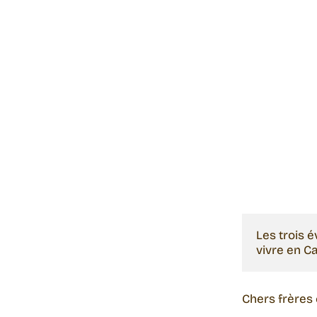
Lundi 16 mars 2026
lundi 10 mars
Les trois 
vivre en C
Chers frères 