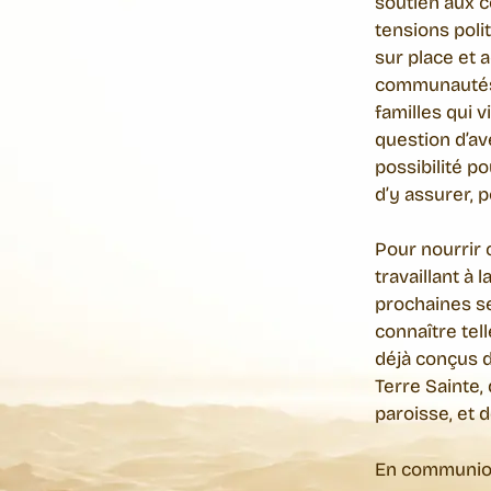
soutien aux c
tensions poli
sur place et 
communautés 
familles qui v
question d’av
possibilité po
d’y assurer, 
Pour nourrir
travaillant à
prochaines se
connaître te
déjà conçus d
Terre Sainte,
paroisse, et d
En communion