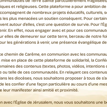
ommunautés de Terre Sainte particulièrement fragilisées
tiques et religieuses. Cette plateforme a pour ambition de 
accompagnent de nombreux projets éducatifs, culturels, so
les plus menacées un soutien conséquent. Pour certain
ivent autour d’elles, c’est une question de survie. Pour l’Ég
enir. En effet, nous engager avec et pour ces communautés 
ur elles de demeurer sur cette terre, berceau de notre foi,
pour les générations à venir, une présence évangélique de 
 ce chemin de Carême, en communion avec les communauté
 la mise en place de cette plateforme de solidarité, la Co
maines des contenus (textes, photos, vidéos, intentions de 
lle ou telle de ces communautés. En relayant ces conten
ans les diocèses, nous souhaitons proposer à tous de s’
 de les confier d’une façon particulière au cours d’une me
e leur manifester ainsi amitié et proximité.
 avec l’Église de Jérusalem, nous vous souhaitons une b